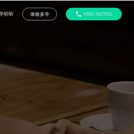
学听听
0592-5027052
体验多学