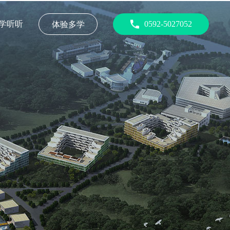
学听听
0592-5027052
体验多学